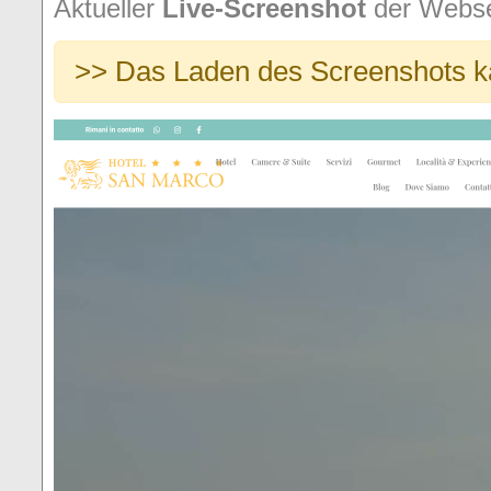
Aktueller
Live-Screenshot
der Webse
>> Das Laden des Screenshots ka